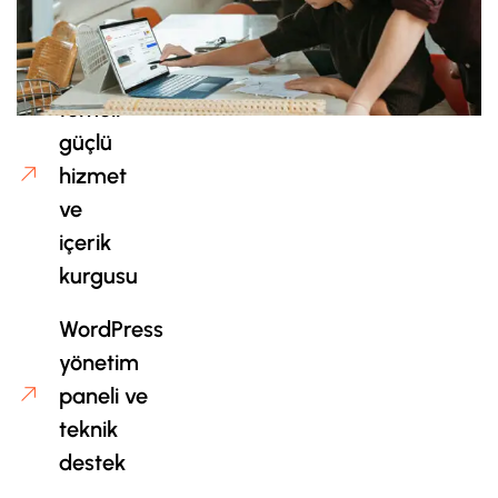
yapısı
SEO
temeli
güçlü
hizmet
ve
içerik
kurgusu
WordPress
yönetim
paneli ve
teknik
destek