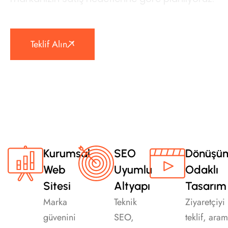
Web
Teklif Alın
Tasarım
Avantajları
Kurumsal
SEO
Dönüşü
Web
Uyumlu
Odaklı
Sitesi
Altyapı
Tasarım
Marka
Teknik
Ziyaretçiyi
güvenini
SEO,
teklif, ara