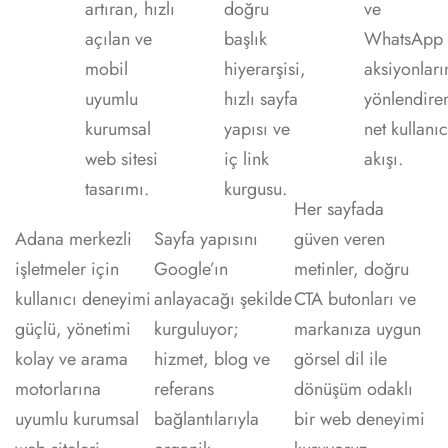
artıran, hızlı
doğru
ve
açılan ve
başlık
WhatsApp
mobil
hiyerarşisi,
aksiyonları
uyumlu
hızlı sayfa
yönlendire
kurumsal
yapısı ve
net kullanıc
web sitesi
iç link
akışı.
tasarımı.
kurgusu.
Her sayfada
Adana merkezli
Sayfa yapısını
güven veren
işletmeler için
Google’ın
metinler, doğru
kullanıcı deneyimi
anlayacağı şekilde
CTA butonları ve
güçlü, yönetimi
kurguluyor;
markanıza uygun
kolay ve arama
hizmet, blog ve
görsel dil ile
motorlarına
referans
dönüşüm odaklı
uyumlu kurumsal
bağlantılarıyla
bir web deneyimi