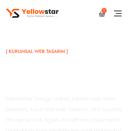
0
[ KURUMSAL WEB TASARIM ]
Adana Web Sitesi
Tasarımı
YellowStar Design olarak Adana web sitesi
tasarımı, kurumsal web tasarım, SEO uyumlu
altyapı ve hızlı açılan WordPress çözümlerini
markanızın satış hedeflerine göre planlıyoruz.