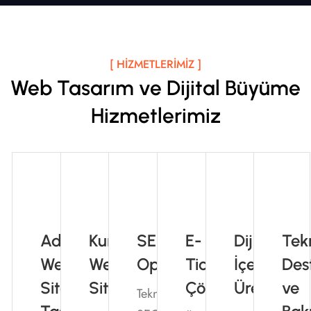
[ HIZMETLERIMIZ ]
Web Tasarım ve Dijital Büyüme
Hizmetlerimiz
Adana
Kurumsal
SEO
E-
Dijital
Tek
Web
Web
Optimizasyonu
Ticaret
İçerik
Des
Sitesi
Sitesi
Çözümleri
Üretimi
ve
Teknik