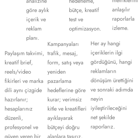
metriklerini
analizine
hedefleme,
anlaşılır
göre aylık
bütçe, kreatif
raporlarla
içerik ve
test ve
izleme.
reklam
optimizasyon.
planı.
Her ay hangi
Kampanyaları
içeriklerin ilgi
Paylaşım takvimi,
trafik, mesaj,
gördüğünü, hangi
kreatif brief,
form, satış veya
reklamların
reels/video
yeniden
dönüşüm ürettiğini
fikirleri ve marka
pazarlama
ve sonraki adımda
dili aynı çizgide
hedeflerine göre
neyin
hazırlanır;
kurar; verimsiz
iyileştirileceğini
hesaplarınız
kitle ve kreatifleri
net şekilde
düzenli,
ayıklayarak
raporlarız.
profesyonel ve
bütçeyi doğru
güven veren bir
alanlara taşırız.