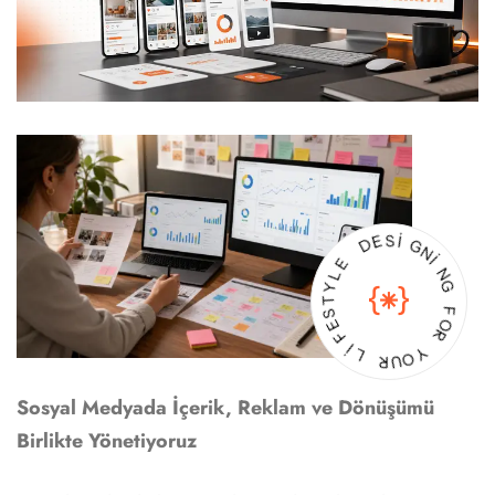
E
L
Y
D
T
E
S
S
E
I
F
G
I
N
L
I
N
R
G
U
O
F
Y
O
R
Sosyal Medyada İçerik, Reklam ve Dönüşümü
Birlikte Yönetiyoruz