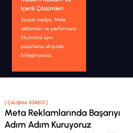
Içerik Çözümleri
Sosyal medya, Meta
reklamları ve performans
ölçümünü aynı
pazarlama akışında
birleştiriyoruz.
[ ÇALIŞMA SÜRECI ]
Meta Reklamlarında Başarıyı
Adım Adım Kuruyoruz