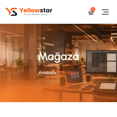
0
Mağaza
Anasayfa
Mağaza