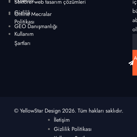
Ekibimiz
Sektörel web tasarım çözümleri
iç
b
Gizlilik
Online Mecralar
a
Politikası
GEO Danışmanlığı
ol
Kullanım
Şartları
A
© YellowStar Design 2026. Tüm hakları saklıdır.
İletişim
Gizlilik Politikası