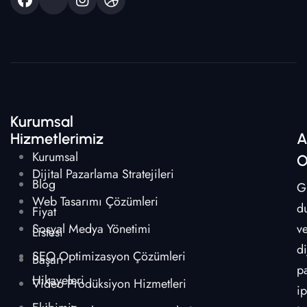
Kurumsal
Hizmetlerimiz
A
Kurumsal
O
Dijital Pazarlama Stratejileri
Blog
G
Web Tasarımı Çözümleri
d
Fiyat
Sosyal Medya Yönetimi
v
Listesi
di
SEO Optimizasyon Çözümleri
Başarı
p
Hikayeleri
Video Prodüksiyon Hizmetleri
ip