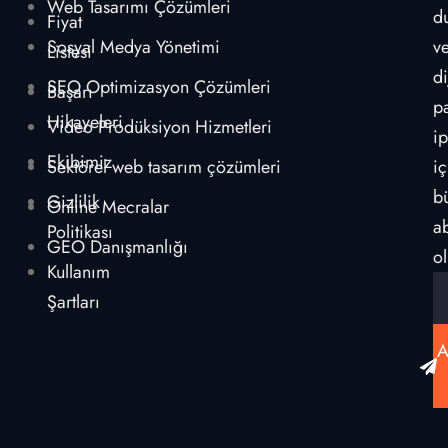
Web Tasarımı Çözümleri
d
Fiyat
Sosyal Medya Yönetimi
v
Listesi
di
SEO Optimizasyon Çözümleri
Başarı
p
Hikayeleri
Video Prodüksiyon Hizmetleri
ip
Ekibimiz
Sektörel web tasarım çözümleri
iç
b
Gizlilik
Online Mecralar
a
Politikası
GEO Danışmanlığı
ol
Kullanım
Şartları
A