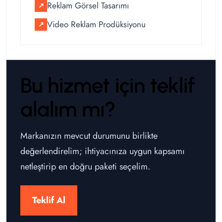
Reklam Görsel Tasarımı
↗
Video Reklam Prodüksiyonu
↗
Bu hizmet için teklif
alalım mı?
Markanızın mevcut durumunu birlikte
değerlendirelim; ihtiyacınıza uygun kapsamı
netleştirip en doğru paketi seçelim.
Teklif Al