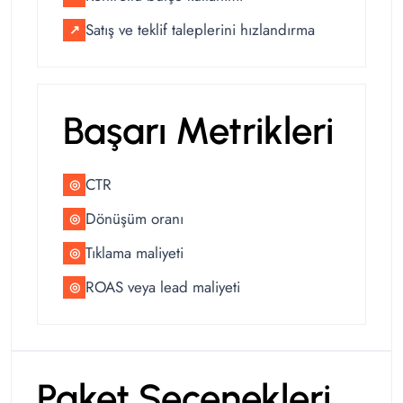
Satış ve teklif taleplerini hızlandırma
↗
Başarı Metrikleri
CTR
◎
Dönüşüm oranı
◎
Tıklama maliyeti
◎
ROAS veya lead maliyeti
◎
Paket Seçenekleri