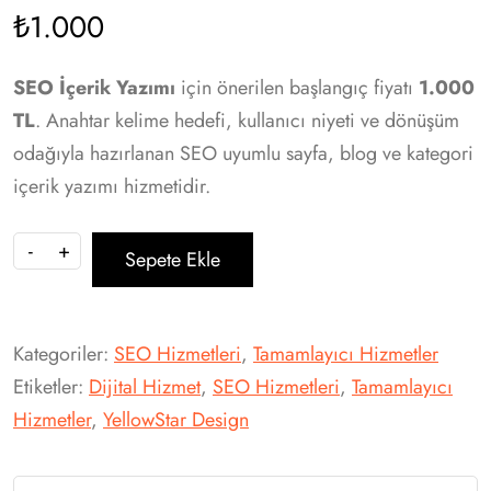
₺
1.000
SEO İçerik Yazımı
için önerilen başlangıç fiyatı
1.000
TL
. Anahtar kelime hedefi, kullanıcı niyeti ve dönüşüm
odağıyla hazırlanan SEO uyumlu sayfa, blog ve kategori
içerik yazımı hizmetidir.
-
+
Sepete Ekle
Kategoriler:
SEO Hizmetleri
,
Tamamlayıcı Hizmetler
Etiketler:
Dijital Hizmet
,
SEO Hizmetleri
,
Tamamlayıcı
Hizmetler
,
YellowStar Design