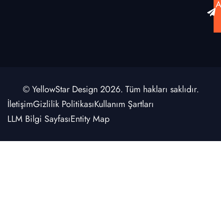
A
© YellowStar Design 2026. Tüm hakları saklıdır.
İletişim
Gizlilik Politikası
Kullanım Şartları
LLM Bilgi Sayfası
Entity Map