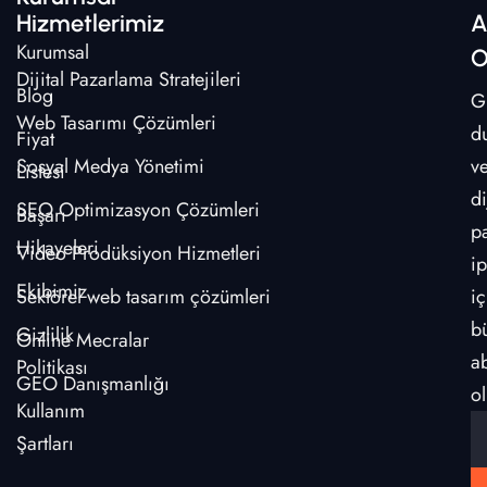
Hizmetlerimiz
A
Kurumsal
O
Dijital Pazarlama Stratejileri
Blog
G
Web Tasarımı Çözümleri
d
Fiyat
Sosyal Medya Yönetimi
v
Listesi
di
SEO Optimizasyon Çözümleri
Başarı
p
Hikayeleri
Video Prodüksiyon Hizmetleri
ip
Ekibimiz
Sektörel web tasarım çözümleri
iç
b
Gizlilik
Online Mecralar
a
Politikası
GEO Danışmanlığı
ol
Kullanım
Şartları