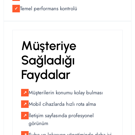
Temel performans kontrolü
✓
Müşteriye
Sağladığı
Faydalar
Müşterilerin konumu kolay bulması
↗
Mobil cihazlarda hızlı rota alma
↗
İletişim sayfasında profesyonel
↗
görünüm
Şube ve lokasyon yönetiminde daha iyi
↗