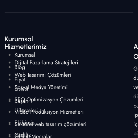
Kurumsal
Hizmetlerimiz
A
Kurumsal
O
Dijital Pazarlama Stratejileri
Blog
G
Web Tasarımı Çözümleri
d
Fiyat
Sosyal Medya Yönetimi
v
Listesi
di
SEO Optimizasyon Çözümleri
Başarı
p
Hikayeleri
Video Prodüksiyon Hizmetleri
ip
Ekibimiz
Sektörel web tasarım çözümleri
iç
b
Gizlilik
Online Mecralar