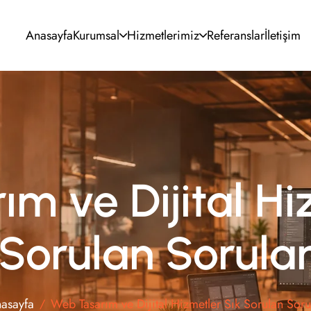
Anasayfa
Kurumsal
Hizmetlerimiz
Referanslar
İletişim
UI/UX Tasarım
SEO Optimizasyonu
Kurumsal Kimlik
Google & Meta Ads
Grafik Tasarım
Sosyal Medya
Video Prodüksiyon
E-posta Pazarlama
m ve Dijital Hi
Sorulan Sorula
asayfa
Web Tasarım ve Dijital Hizmetler Sık Sorulan Soru