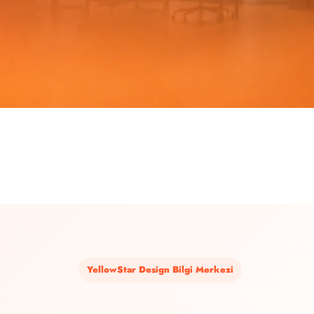
YellowStar Design Bilgi Merkezi