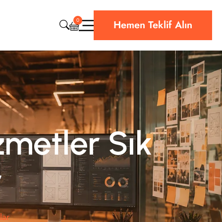
0
Hemen Teklif Alın
CRM & ERP Yazılım
Web Sitesi Teknik Destek
Bulut & Hosting
Siber Güvenlik
zmetler Sık
r
lar