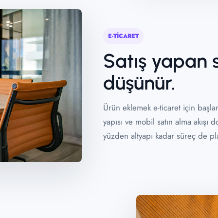
E-TİCARET
Satış yapan 
düşünür.
Ürün eklemek e-ticaret için başla
yapısı ve mobil satın alma akışı 
yüzden altyapı kadar süreç de pla