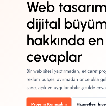
Web tasarım
dijital büyü
hakkında en
cevaplar
Bir web sitesi yaptırmadan, e-ticaret p
reklam bütçesi ayırmadan önce akla ge
sade, açık ve uygulanabilir şekilde ceva
Projemi Konuşalım
Hizmetleri İnce