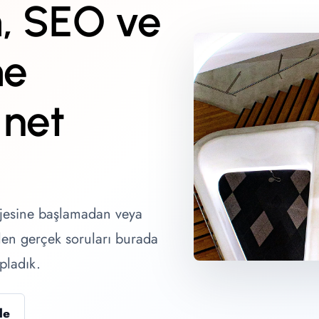
, SEO ve
me
 net
rojesine başlamadan veya
len gerçek soruları burada
pladık.
le