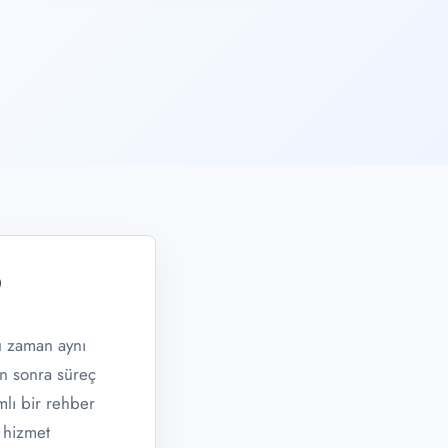
?
u zaman aynı
an sonra süreç
amlı bir rehber
 hizmet