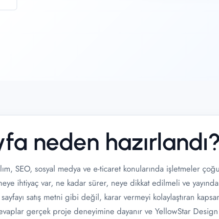
yfa neden hazırlandı
lım, SEO, sosyal medya ve e-ticaret konularında işletmeler çoğ
 neye ihtiyaç var, ne kadar sürer, neye dikkat edilmeli ve yayınd
u sayfayı satış metni gibi değil, karar vermeyi kolaylaştıran kaps
Cevaplar gerçek proje deneyimine dayanır ve YellowStar Design