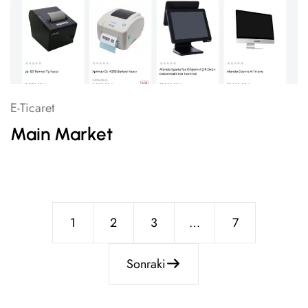
E-Ticaret
Main Market
1
2
3
…
7
Sonraki