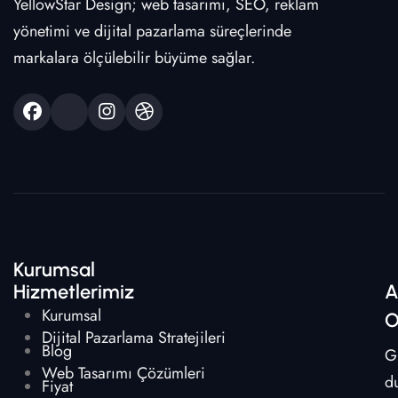
YellowStar Design; web tasarımı, SEO, reklam
yönetimi ve dijital pazarlama süreçlerinde
markalara ölçülebilir büyüme sağlar.
Kurumsal
Hizmetlerimiz
A
Kurumsal
O
Dijital Pazarlama Stratejileri
Blog
G
Web Tasarımı Çözümleri
d
Fiyat