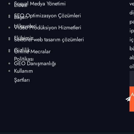
Sosyal Medya Yönetimi
v
Listesi
di
SEO Optimizasyon Çözümleri
Başarı
p
Hikayeleri
Video Prodüksiyon Hizmetleri
ip
Ekibimiz
Sektörel web tasarım çözümleri
iç
b
Gizlilik
Online Mecralar
a
Politikası
GEO Danışmanlığı
ol
Kullanım
Şartları
A