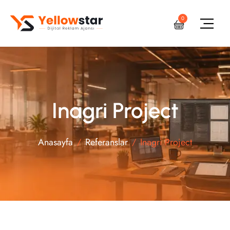
0
Inagri Project
Anasayfa
Referanslar
Inagri Project