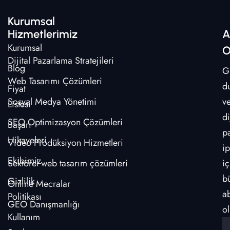
Kurumsal
Hizmetlerimiz
A
Kurumsal
O
Dijital Pazarlama Stratejileri
Blog
G
Web Tasarımı Çözümleri
d
Fiyat
Sosyal Medya Yönetimi
v
Listesi
di
SEO Optimizasyon Çözümleri
Başarı
p
Hikayeleri
Video Prodüksiyon Hizmetleri
ip
Ekibimiz
Sektörel web tasarım çözümleri
iç
b
Gizlilik
Online Mecralar
a
Politikası
GEO Danışmanlığı
ol
Kullanım