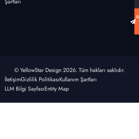
Şartları
A
© YellowStar Design 2026. Tüm hakları saklıdır.
İletişim
Gizlilik Politikası
Kullanım Şartları
LLM Bilgi Sayfası
Entity Map