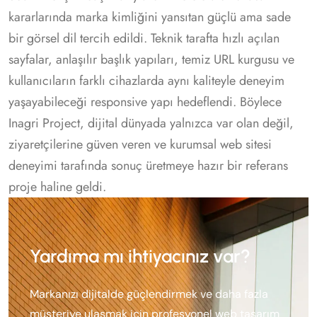
kararlarında marka kimliğini yansıtan güçlü ama sade
bir görsel dil tercih edildi. Teknik tarafta hızlı açılan
sayfalar, anlaşılır başlık yapıları, temiz URL kurgusu ve
kullanıcıların farklı cihazlarda aynı kaliteyle deneyim
yaşayabileceği responsive yapı hedeflendi. Böylece
Inagri Project, dijital dünyada yalnızca var olan değil,
ziyaretçilerine güven veren ve kurumsal web sitesi
deneyimi tarafında sonuç üretmeye hazır bir referans
proje haline geldi.
Yardıma mı ihtiyacınız var?
Markanızı dijitalde güçlendirmek ve daha fazla
müşteriye ulaşmak için profesyonel web tasarım