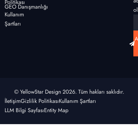
a
Politikası
GEO Danışmanlığı
ol
Kullanım
Şartları
A
© YellowStar Design 2026. Tüm hakları saklıdır.
İletişim
Gizlilik Politikası
Kullanım Şartları
LLM Bilgi Sayfası
Entity Map