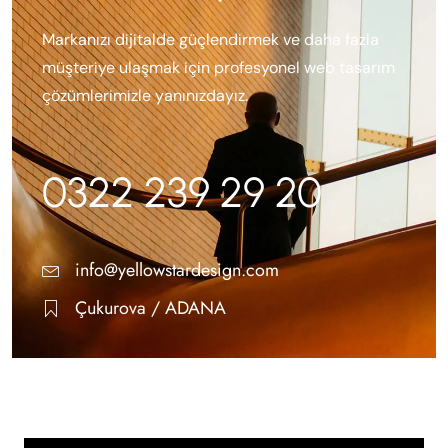
Markanızı dijitalde güçlendirmek ve daha fazla
müşteriye ulaşmak için profesyonel web tasarım
çözümlerimizle yanınızdayız.
0322 239 29 20
info@yellowstardesign.com
Çukurova / ADANA