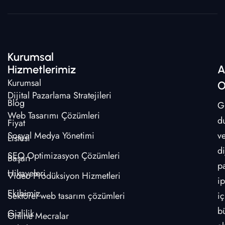
Kurumsal
Hizmetlerimiz
A
Kurumsal
O
Dijital Pazarlama Stratejileri
Blog
G
Web Tasarımı Çözümleri
d
Fiyat
Sosyal Medya Yönetimi
v
Listesi
di
SEO Optimizasyon Çözümleri
Başarı
p
Hikayeleri
Video Prodüksiyon Hizmetleri
ip
Ekibimiz
Sektörel web tasarım çözümleri
iç
b
Gizlilik
Online Mecralar