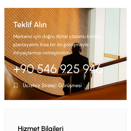
Teklif Alın
Markanız için doğru dijital çözümü birlikte
planlayalım. Kısa bir ön görüşmeyle
ihtiyaçlarınızı netleştirelim.
+90 546 925 946
Ücretsiz Strateji Görüşmesi
Hizmet Bilgileri