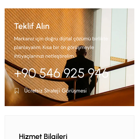
Teklif Alın
Markanız için doğru dijital çözümü birlikte
planlayalım. Kısa bir ön görüşmeyle
ihtiyaçlarınızı netleştirelim.
+90 546 925 946
Ücretsiz Strateji Görüşmesi
Hizmet Bilgileri