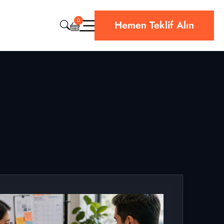
0
Hemen Teklif Alın
CRM & ERP Yazılım
Web Sitesi Teknik Destek
Bulut & Hosting
Siber Güvenlik