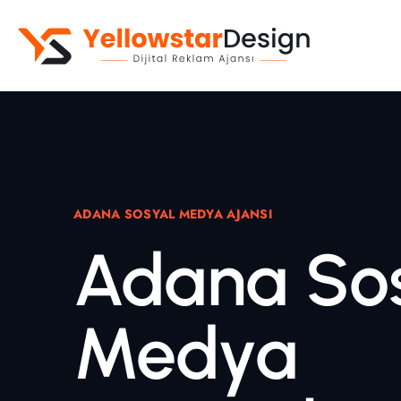
Kurumsal Web Sitesi
Web Yazılım
E-Ticaret Sitesi
ADANA SOSYAL MEDYA AJANSI
Mobil Uygulama
Adana So
Medya