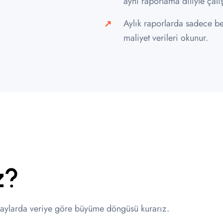
aynı raporlama diliyle çalış
Aylık raporlarda sadece be
maliyet verileri okunur.
z?
aki aylarda veriye göre büyüme döngüsü kurarız.