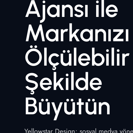
Ajansı ile
Markanızı
Ölçülebilir
Şekilde
Büyütün
Yellowstar Design; sosyal medya yöne