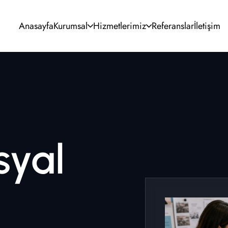
Anasayfa
Kurumsal
Hizmetlerimiz
Referanslar
İletişim
UI/UX Tasarım
SEO Optimizasyonu
Kurumsal Kimlik
Google & Meta Ads
Grafik Tasarım
Sosyal Medya
Video Prodüksiyon
E-posta Pazarlama
syal