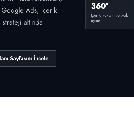
360°
 Google Ads, içerik
İçerik, reklam ve web
strateji altında
uyumu
am Sayfasını İncele