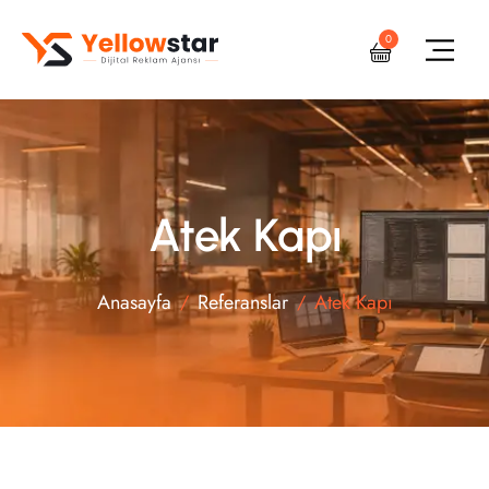
0
Atek Kapı
Anasayfa
Referanslar
Atek Kapı