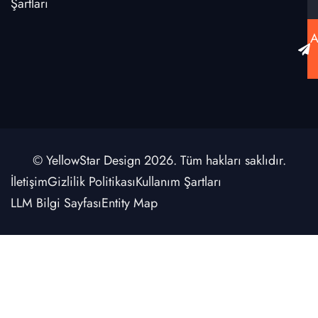
Şartları
A
© YellowStar Design 2026. Tüm hakları saklıdır.
İletişim
Gizlilik Politikası
Kullanım Şartları
LLM Bilgi Sayfası
Entity Map