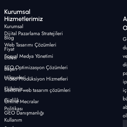
Kurumsal
Hizmetlerimiz
A
Kurumsal
O
Dijital Pazarlama Stratejileri
Blog
G
Web Tasarımı Çözümleri
d
Fiyat
Sosyal Medya Yönetimi
v
Listesi
di
SEO Optimizasyon Çözümleri
Başarı
p
Hikayeleri
Video Prodüksiyon Hizmetleri
ip
Ekibimiz
Sektörel web tasarım çözümleri
iç
b
Gizlilik
Online Mecralar
a
Politikası
GEO Danışmanlığı
ol
Kullanım