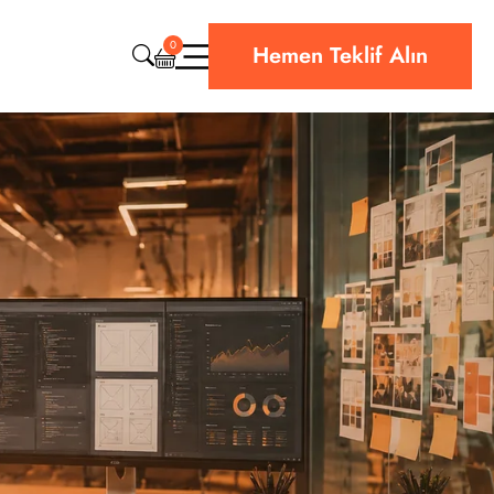
0
Hemen Teklif Alın
CRM & ERP Yazılım
Web Sitesi Teknik Destek
Bulut & Hosting
Siber Güvenlik