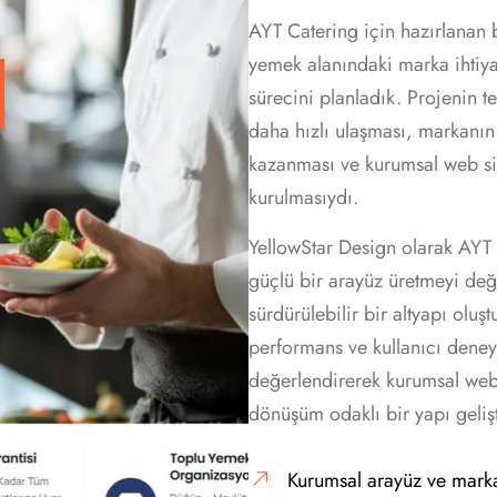
AYT Catering için hazırlanan 
yemek alanındaki marka ihtiyaç
sürecini planladık. Projenin te
daha hızlı ulaşması, markanın
kazanması ve kurumsal web site
kurulmasıydı.
YellowStar Design olarak AYT
güçlü bir arayüz üretmeyi deği
sürdürülebilir bir altyapı olu
performans ve kullanıcı deneyi
değerlendirerek kurumsal web s
dönüşüm odaklı bir yapı gelişt
Kurumsal arayüz ve marka