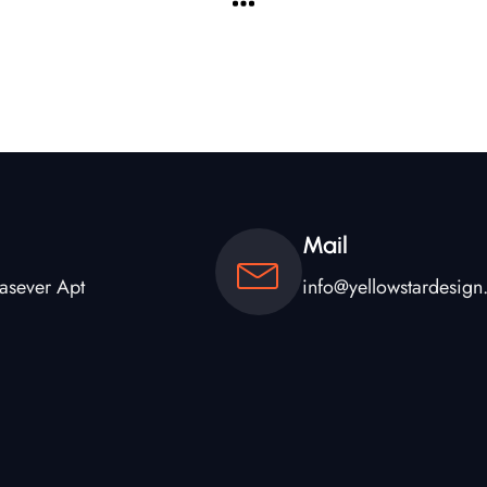
Mail
tasever Apt
info@yellowstardesig