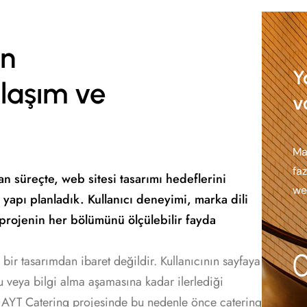
in
Y
klaşım ve
v
Ma
fa
an süreçte, web sitesi tasarımı hedeflerini
we
r yapı planladık. Kullanıcı deneyimi, marka dili
 projenin her bölümünü ölçülebilir fayda
 bir tasarımdan ibaret değildir. Kullanıcının sayfaya
ru veya bilgi alma aşamasına kadar ilerlediği
. AYT Catering projesinde bu nedenle önce catering