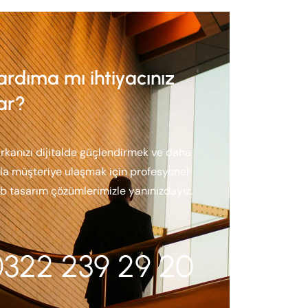
ardıma mı ihtiyacınız
ar?
rkanızı dijitalde güçlendirmek ve daha
zla müşteriye ulaşmak için profesyonel
b tasarım çözümlerimizle yanınızdayız.
0322 239 29 20