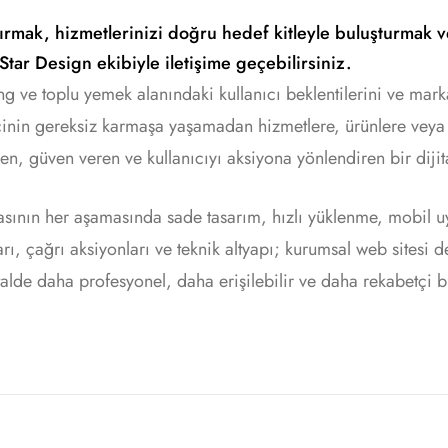
rmak, hizmetlerinizi doğru hedef kitleyle buluşturmak ve
Star Design ekibiyle iletişime geçebilirsiniz.
g ve toplu yemek alanındaki kullanıcı beklentilerini ve marka
tçinin gereksiz karmaşa yaşamadan hizmetlere, ürünlere veya i
n, güven veren ve kullanıcıyı aksiyona yönlendiren bir dijit
asının her aşamasında sade tasarım, hızlı yüklenme, mobil 
ları, çağrı aksiyonları ve teknik altyapı; kurumsal web sites
alde daha profesyonel, daha erişilebilir ve daha rekabetçi 