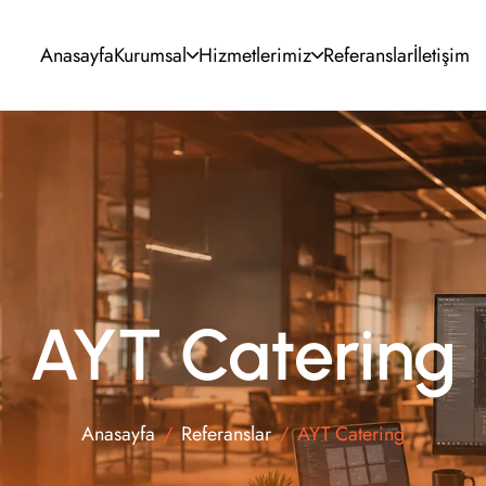
Anasayfa
Kurumsal
Hizmetlerimiz
Referanslar
İletişim
UI/UX Tasarım
SEO Optimizasyonu
Kurumsal Kimlik
Google & Meta Ads
Grafik Tasarım
Sosyal Medya
Video Prodüksiyon
E-posta Pazarlama
AYT Catering
Anasayfa
Referanslar
AYT Catering