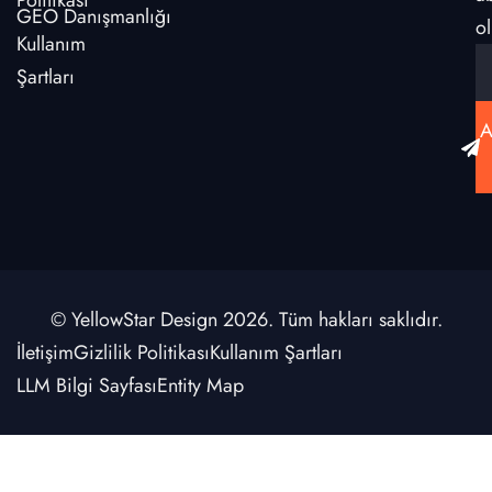
Politikası
GEO Danışmanlığı
ol
Kullanım
Şartları
A
© YellowStar Design 2026. Tüm hakları saklıdır.
İletişim
Gizlilik Politikası
Kullanım Şartları
LLM Bilgi Sayfası
Entity Map