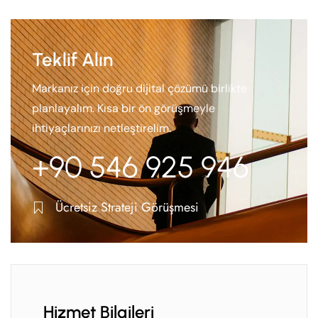
Teklif Alın
Markanız için doğru dijital çözümü birlikte
planlayalım. Kısa bir ön görüşmeyle
ihtiyaçlarınızı netleştirelim.
+90 546 925 946
Ücretsiz Strateji Görüşmesi
Hizmet Bilgileri