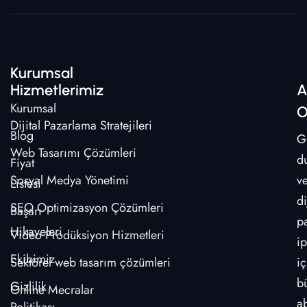
Kurumsal
Hizmetlerimiz
A
Kurumsal
O
Dijital Pazarlama Stratejileri
Blog
G
Web Tasarımı Çözümleri
d
Fiyat
Sosyal Medya Yönetimi
v
Listesi
di
SEO Optimizasyon Çözümleri
Başarı
p
Hikayeleri
Video Prodüksiyon Hizmetleri
ip
Ekibimiz
Sektörel web tasarım çözümleri
iç
b
Gizlilik
Online Mecralar
a