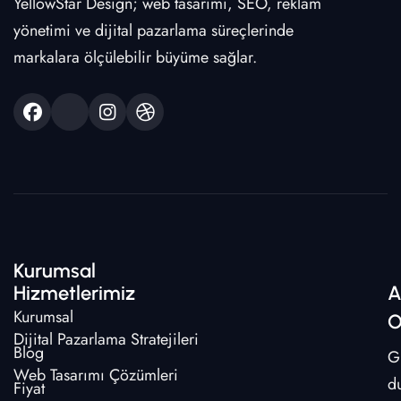
YellowStar Design; web tasarımı, SEO, reklam
yönetimi ve dijital pazarlama süreçlerinde
markalara ölçülebilir büyüme sağlar.
Kurumsal
Hizmetlerimiz
A
Kurumsal
O
Dijital Pazarlama Stratejileri
Blog
G
Web Tasarımı Çözümleri
d
Fiyat