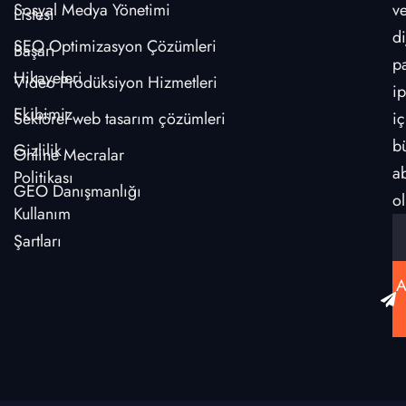
Sosyal Medya Yönetimi
v
Listesi
di
SEO Optimizasyon Çözümleri
Başarı
p
Hikayeleri
Video Prodüksiyon Hizmetleri
ip
Ekibimiz
Sektörel web tasarım çözümleri
iç
b
Gizlilik
Online Mecralar
a
Politikası
GEO Danışmanlığı
ol
Kullanım
Şartları
A