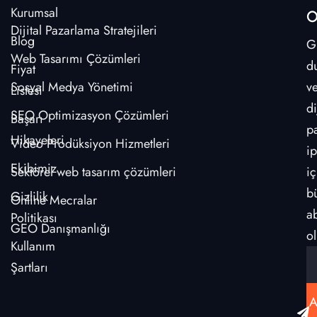
Kurumsal
O
Dijital Pazarlama Stratejileri
Blog
G
Web Tasarımı Çözümleri
d
Fiyat
Sosyal Medya Yönetimi
v
Listesi
di
SEO Optimizasyon Çözümleri
Başarı
p
Hikayeleri
Video Prodüksiyon Hizmetleri
ip
Ekibimiz
Sektörel web tasarım çözümleri
iç
b
Gizlilik
Online Mecralar
a
Politikası
GEO Danışmanlığı
ol
Kullanım
Şartları
A