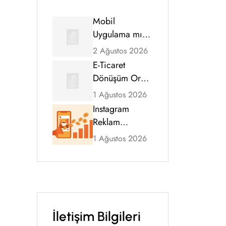
Mobil
Uygulama mı,
Mobil Uyumlu
2 Ağustos 2026
Web Sitesi mi?
E-Ticaret
2026 Karar
Dönüşüm Oranı
Rehberi
Nasıl Artırılır?
1 Ağustos 2026
Kapsamlı
Instagram
Rehber (2026)
Reklam
Ücretleri 2026:
1 Ağustos 2026
CPM, Tıklama
Maliyeti ve
Bütçe Rehberi
İletişim Bilgileri