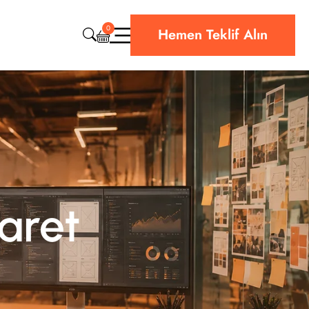
0
Hemen Teklif Alın
CRM & ERP Yazılım
Web Sitesi Teknik Destek
Bulut & Hosting
Siber Güvenlik
aret