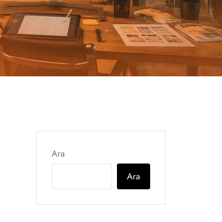
Ara
Ara