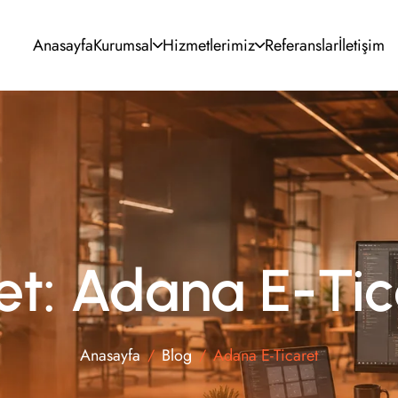
Anasayfa
Kurumsal
Hizmetlerimiz
Referanslar
İletişim
UI/UX Tasarım
SEO Optimizasyonu
Kurumsal Kimlik
Google & Meta Ads
Grafik Tasarım
Sosyal Medya
Video Prodüksiyon
E-posta Pazarlama
ket: Adana E-Tic
Anasayfa
Blog
Adana E-Ticaret