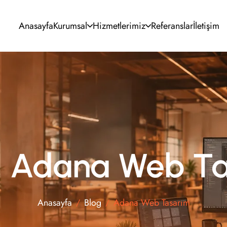
Anasayfa
Kurumsal
Hizmetlerimiz
Referanslar
İletişim
UI/UX Tasarım
SEO Optimizasyonu
Kurumsal Kimlik
Google & Meta Ads
Grafik Tasarım
Sosyal Medya
Video Prodüksiyon
E-posta Pazarlama
t: Adana Web T
Anasayfa
Blog
Adana Web Tasarım