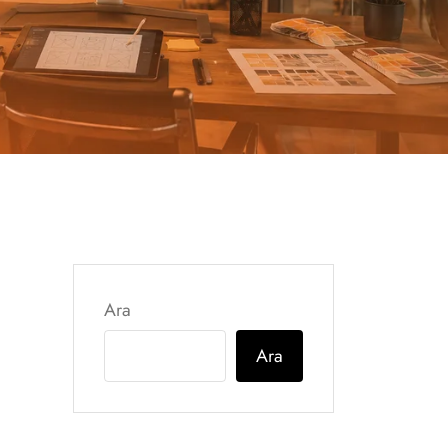
Ara
Ara