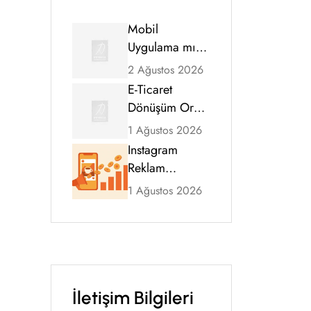
Mobil
Uygulama mı,
Mobil Uyumlu
2 Ağustos 2026
Web Sitesi mi?
E-Ticaret
2026 Karar
Dönüşüm Oranı
Rehberi
Nasıl Artırılır?
1 Ağustos 2026
Kapsamlı
Instagram
Rehber (2026)
Reklam
Ücretleri 2026:
1 Ağustos 2026
CPM, Tıklama
Maliyeti ve
Bütçe Rehberi
İletişim Bilgileri