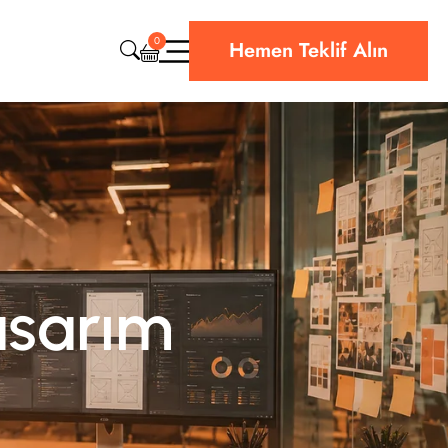
0
Hemen Teklif Alın
CRM & ERP Yazılım
Web Sitesi Teknik Destek
Bulut & Hosting
Siber Güvenlik
asarım