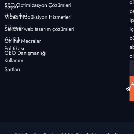
di
SEO Optimizasyon Çözümleri
Başarı
p
Hikayeleri
Video Prodüksiyon Hizmetleri
ip
Ekibimiz
Sektörel web tasarım çözümleri
iç
b
Gizlilik
Online Mecralar
a
Politikası
GEO Danışmanlığı
ol
Kullanım
Şartları
A