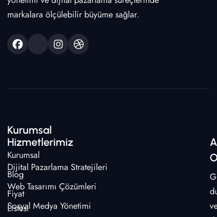
yönetimi ve dijital pazarlama süreçlerinde
markalara ölçülebilir büyüme sağlar.
Kurumsal
Hizmetlerimiz
A
Kurumsal
O
Dijital Pazarlama Stratejileri
Blog
G
Web Tasarımı Çözümleri
d
Fiyat
Sosyal Medya Yönetimi
v
Listesi