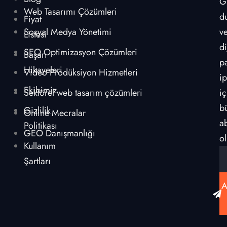
G
Web Tasarımı Çözümleri
d
Fiyat
Sosyal Medya Yönetimi
v
Listesi
di
SEO Optimizasyon Çözümleri
Başarı
p
Hikayeleri
Video Prodüksiyon Hizmetleri
ip
Ekibimiz
Sektörel web tasarım çözümleri
iç
b
Gizlilik
Online Mecralar
a
Politikası
GEO Danışmanlığı
ol
Kullanım
Şartları
A