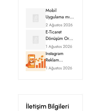
Mobil
Uygulama mı,
Mobil Uyumlu
2 Ağustos 2026
Web Sitesi mi?
E-Ticaret
2026 Karar
Dönüşüm Oranı
Rehberi
Nasıl Artırılır?
1 Ağustos 2026
Kapsamlı
Instagram
Rehber (2026)
Reklam
Ücretleri 2026:
1 Ağustos 2026
CPM, Tıklama
Maliyeti ve
Bütçe Rehberi
İletişim Bilgileri