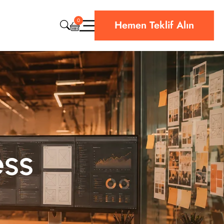
0
Hemen Teklif Alın
CRM & ERP Yazılım
Web Sitesi Teknik Destek
Bulut & Hosting
Siber Güvenlik
ess