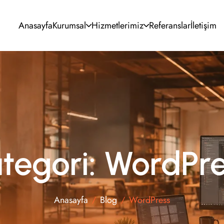
Anasayfa
Kurumsal
Hizmetlerimiz
Referanslar
İletişim
UI/UX Tasarım
SEO Optimizasyonu
Kurumsal Kimlik
Google & Meta Ads
Grafik Tasarım
Sosyal Medya
Video Prodüksiyon
E-posta Pazarlama
tegori: WordPr
Anasayfa
Blog
WordPress