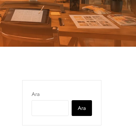
Ara
Ara