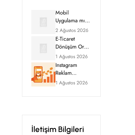
Mobil
Uygulama mı,
Mobil Uyumlu
2 Ağustos 2026
Web Sitesi mi?
E-Ticaret
2026 Karar
Dönüşüm Oranı
Rehberi
Nasıl Artırılır?
1 Ağustos 2026
Kapsamlı
Instagram
Rehber (2026)
Reklam
Ücretleri 2026:
1 Ağustos 2026
CPM, Tıklama
Maliyeti ve
Bütçe Rehberi
İletişim Bilgileri