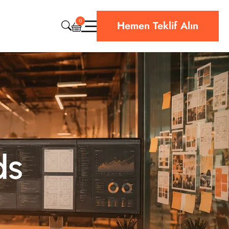
0
Hemen Teklif Alın
CRM & ERP Yazılım
Web Sitesi Teknik Destek
Bulut & Hosting
Siber Güvenlik
ds