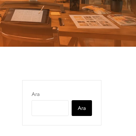
Ara
Ara