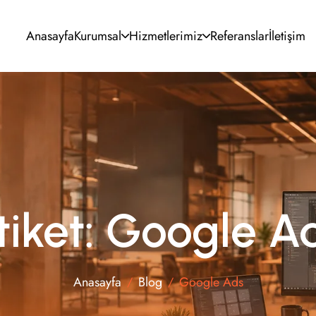
Anasayfa
Kurumsal
Hizmetlerimiz
Referanslar
İletişim
UI/UX Tasarım
SEO Optimizasyonu
Kurumsal Kimlik
Google & Meta Ads
Grafik Tasarım
Sosyal Medya
Video Prodüksiyon
E-posta Pazarlama
tiket: Google A
Anasayfa
Blog
Google Ads