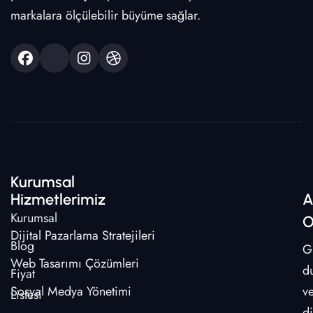
markalara ölçülebilir büyüme sağlar.
Kurumsal
Hizmetlerimiz
A
Kurumsal
O
Dijital Pazarlama Stratejileri
Blog
G
Web Tasarımı Çözümleri
d
Fiyat
Sosyal Medya Yönetimi
v
Listesi
di