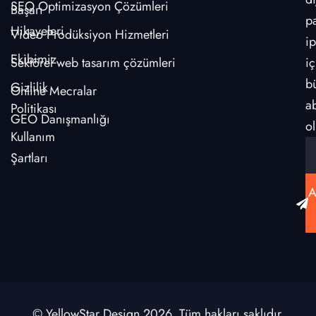
SEO Optimizasyon Çözümleri
Başarı
p
Hikayeleri
Video Prodüksiyon Hizmetleri
ip
Ekibimiz
Sektörel web tasarım çözümleri
iç
b
Gizlilik
Online Mecralar
a
Politikası
GEO Danışmanlığı
ol
Kullanım
Şartları
A
© YellowStar Design 2026. Tüm hakları saklıdır.