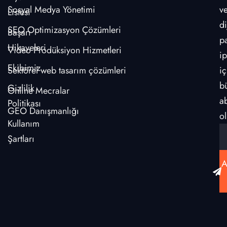
Sosyal Medya Yönetimi
v
Listesi
di
SEO Optimizasyon Çözümleri
Başarı
p
Hikayeleri
Video Prodüksiyon Hizmetleri
ip
Ekibimiz
Sektörel web tasarım çözümleri
iç
b
Gizlilik
Online Mecralar
a
Politikası
GEO Danışmanlığı
ol
Kullanım
Şartları
A