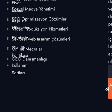
d
Fiyat
Sosyal Medya Yönetimi
v
Listesi
di
SEO Optimizasyon Çözümleri
Başarı
p
Hikayeleri
Video Prodüksiyon Hizmetleri
ip
Ekibimiz
Sektörel web tasarım çözümleri
iç
b
Gizlilik
Online Mecralar
a
Politikası
GEO Danışmanlığı
ol
Kullanım
Şartları
A