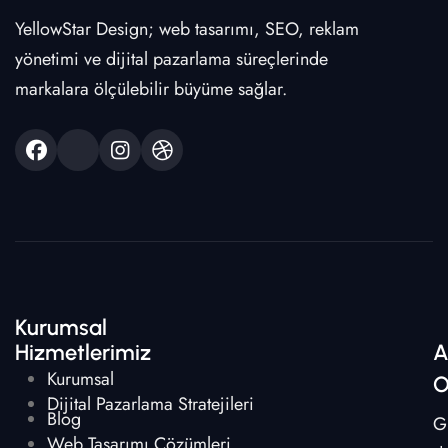
YellowStar Design; web tasarımı, SEO, reklam
yönetimi ve dijital pazarlama süreçlerinde
markalara ölçülebilir büyüme sağlar.
Kurumsal
Hizmetlerimiz
A
Kurumsal
O
Dijital Pazarlama Stratejileri
Blog
G
Web Tasarımı Çözümleri