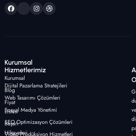
Kurumsal
Hizmetlerimiz
A
Kurumsal
O
Dijital Pazarlama Stratejileri
Blog
G
Web Tasarımı Çözümleri
d
Fiyat
Sosyal Medya Yönetimi
v
Listesi
di
SEO Optimizasyon Çözümleri
Başarı
p
Hikayeleri
Video Prodüksiyon Hizmetleri