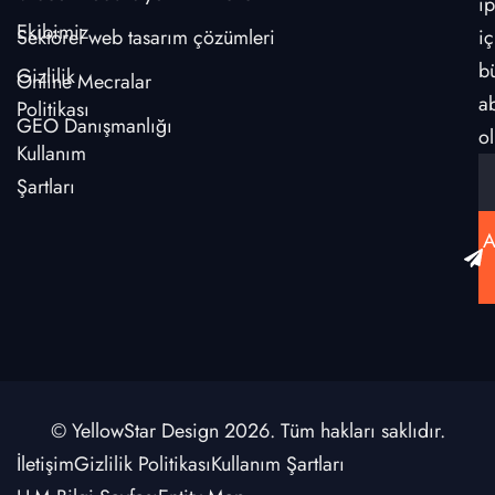
ip
Ekibimiz
Sektörel web tasarım çözümleri
iç
b
Gizlilik
Online Mecralar
a
Politikası
GEO Danışmanlığı
ol
Kullanım
Şartları
A
© YellowStar Design 2026. Tüm hakları saklıdır.
İletişim
Gizlilik Politikası
Kullanım Şartları