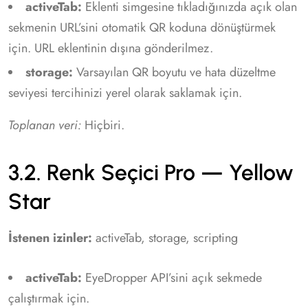
activeTab:
Eklenti simgesine tıkladığınızda açık olan
sekmenin URL’sini otomatik QR koduna dönüştürmek
için. URL eklentinin dışına gönderilmez.
storage:
Varsayılan QR boyutu ve hata düzeltme
seviyesi tercihinizi yerel olarak saklamak için.
Toplanan veri:
Hiçbiri.
3.2. Renk Seçici Pro — Yellow
Star
İstenen izinler:
activeTab, storage, scripting
activeTab:
EyeDropper API’sini açık sekmede
çalıştırmak için.