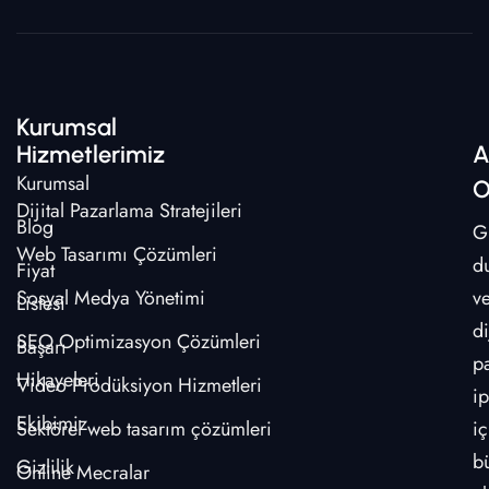
Kurumsal
Hizmetlerimiz
A
Kurumsal
O
Dijital Pazarlama Stratejileri
Blog
G
Web Tasarımı Çözümleri
d
Fiyat
Sosyal Medya Yönetimi
v
Listesi
di
SEO Optimizasyon Çözümleri
Başarı
p
Hikayeleri
Video Prodüksiyon Hizmetleri
ip
Ekibimiz
Sektörel web tasarım çözümleri
iç
b
Gizlilik
Online Mecralar