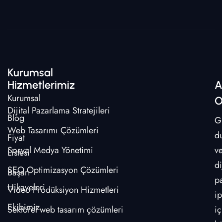
Kurumsal
Hizmetlerimiz
A
Kurumsal
O
Dijital Pazarlama Stratejileri
Blog
G
Web Tasarımı Çözümleri
d
Fiyat
Sosyal Medya Yönetimi
v
Listesi
di
SEO Optimizasyon Çözümleri
Başarı
p
Hikayeleri
Video Prodüksiyon Hizmetleri
ip
Ekibimiz
Sektörel web tasarım çözümleri
iç