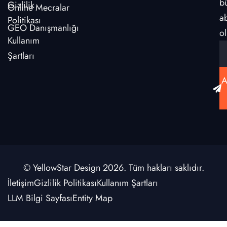
b
Gizlilik
Online Mecralar
a
Politikası
GEO Danışmanlığı
ol
Kullanım
Şartları
A
© YellowStar Design 2026. Tüm hakları saklıdır.
İletişim
Gizlilik Politikası
Kullanım Şartları
LLM Bilgi Sayfası
Entity Map