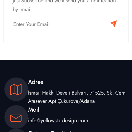
Just Subscribe and we'll send you a notification
by email.
Adres
İsmail Hakkı Develi Bulvarı, 71525. Sk. Cem
Atasever Apt Çukurova/Adana
Mail
info@yellowstardesign.com