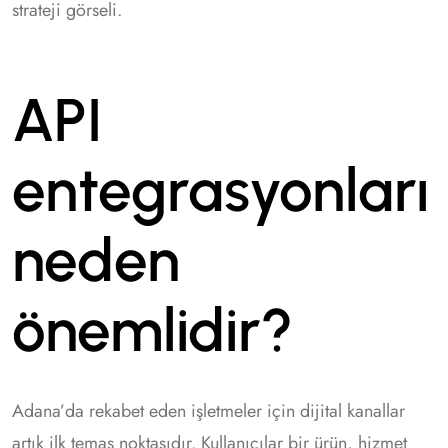
strateji görseli.
API
entegrasyonları
neden
önemlidir?
Adana’da rekabet eden işletmeler için dijital kanallar
artık ilk temas noktasıdır. Kullanıcılar bir ürün, hizmet