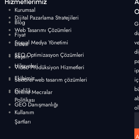
Hizmetlerimiz
A
Kurumsal
O
Dijital Pazarlama Stratejileri
Blog
G
Web Tasarımı Çözümleri
d
Fiyat
Sosyal Medya Yönetimi
v
Listesi
di
SEO Optimizasyon Çözümleri
Başarı
p
Hikayeleri
Video Prodüksiyon Hizmetleri
ip
Ekibimiz
Sektörel web tasarım çözümleri
iç
b
Gizlilik
Online Mecralar
a
Politikası
GEO Danışmanlığı
ol
Kullanım
Şartları
A