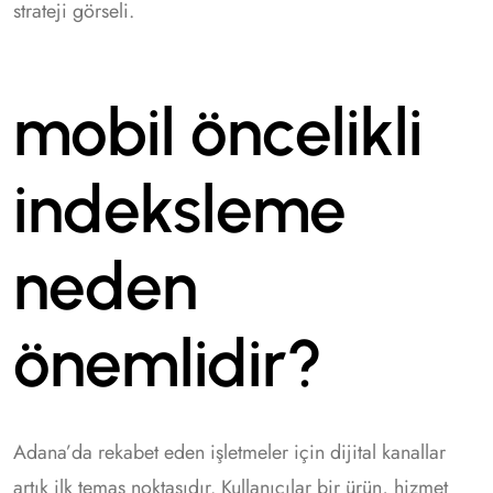
strateji görseli.
mobil öncelikli
indeksleme
neden
önemlidir?
Adana’da rekabet eden işletmeler için dijital kanallar
artık ilk temas noktasıdır. Kullanıcılar bir ürün, hizmet