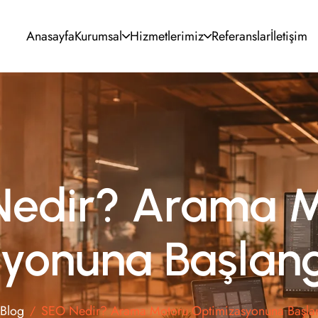
Anasayfa
Kurumsal
Hizmetlerimiz
Referanslar
İletişim
UI/UX Tasarım
SEO Optimizasyonu
Kurumsal Kimlik
Google & Meta Ads
Grafik Tasarım
Sosyal Medya
Video Prodüksiyon
E-posta Pazarlama
Nedir? Arama M
yonuna Başlang
Blog
SEO Nedir? Arama Motoru Optimizasyonuna Başlan