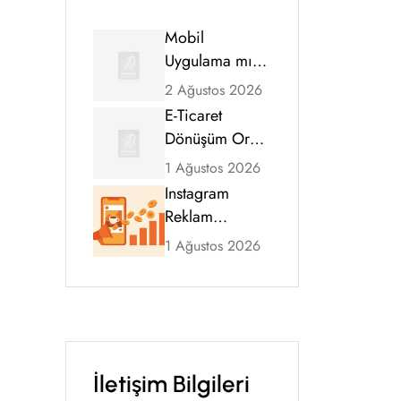
Mobil
Uygulama mı,
Mobil Uyumlu
2 Ağustos 2026
Web Sitesi mi?
E-Ticaret
2026 Karar
Dönüşüm Oranı
Rehberi
Nasıl Artırılır?
1 Ağustos 2026
Kapsamlı
Instagram
Rehber (2026)
Reklam
Ücretleri 2026:
1 Ağustos 2026
CPM, Tıklama
Maliyeti ve
Bütçe Rehberi
İletişim Bilgileri