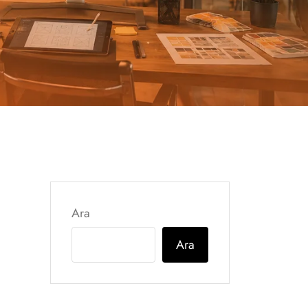
Ara
Ara