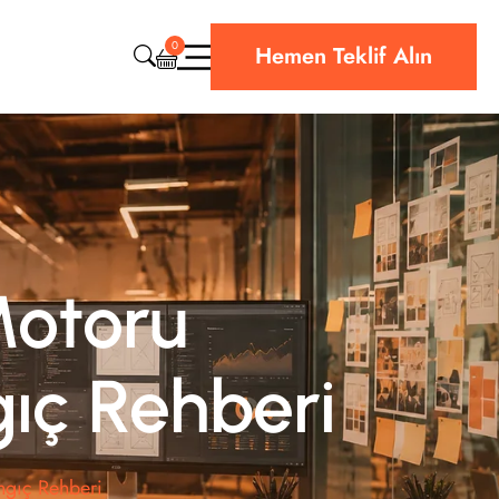
0
Hemen Teklif Alın
CRM & ERP Yazılım
Web Sitesi Teknik Destek
Bulut & Hosting
Siber Güvenlik
otoru
ıç Rehberi
gıç Rehberi