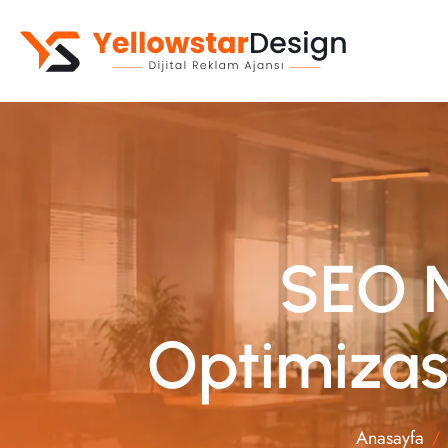
Kurumsal Web Sitesi
Web Yazılım
E-Ticaret Sitesi
Mobil Uygulama
SEO 
Optimizas
Anasayfa