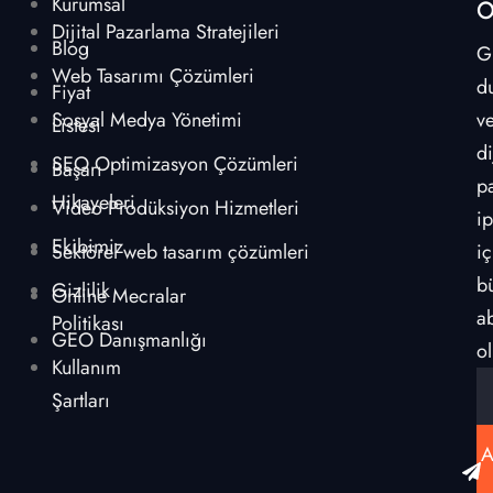
Kurumsal
O
Dijital Pazarlama Stratejileri
Blog
G
Web Tasarımı Çözümleri
d
Fiyat
Sosyal Medya Yönetimi
v
Listesi
di
SEO Optimizasyon Çözümleri
Başarı
p
Hikayeleri
Video Prodüksiyon Hizmetleri
ip
Ekibimiz
Sektörel web tasarım çözümleri
iç
b
Gizlilik
Online Mecralar
a
Politikası
GEO Danışmanlığı
ol
Kullanım
Şartları
A