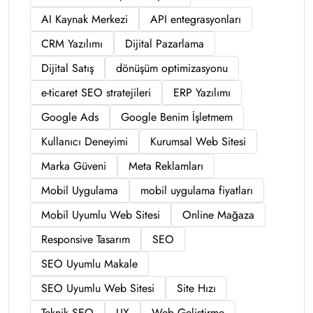
AI Kaynak Merkezi
API entegrasyonları
CRM Yazılımı
Dijital Pazarlama
Dijital Satış
dönüşüm optimizasyonu
e-ticaret SEO stratejileri
ERP Yazılımı
Google Ads
Google Benim İşletmem
Kullanıcı Deneyimi
Kurumsal Web Sitesi
Marka Güveni
Meta Reklamları
Mobil Uygulama
mobil uygulama fiyatları
Mobil Uyumlu Web Sitesi
Online Mağaza
Responsive Tasarım
SEO
SEO Uyumlu Makale
SEO Uyumlu Web Sitesi
Site Hızı
Teknik SEO
UX
Web Geliştirme