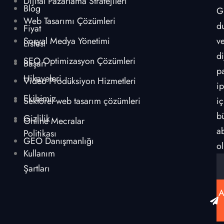
Dijital Pazarlama Stratejileri
Blog
G
Web Tasarımı Çözümleri
d
Fiyat
Sosyal Medya Yönetimi
v
Listesi
di
SEO Optimizasyon Çözümleri
Başarı
p
Hikayeleri
Video Prodüksiyon Hizmetleri
ip
Ekibimiz
Sektörel web tasarım çözümleri
iç
b
Gizlilik
Online Mecralar
a
Politikası
GEO Danışmanlığı
ol
Kullanım
Şartları
A